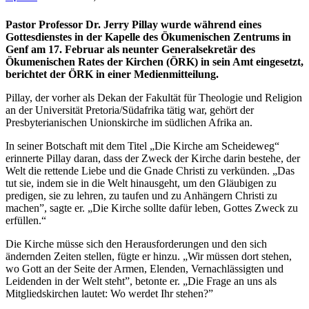
Pastor Professor Dr. Jerry Pillay wurde während eines
Gottesdienstes in der Kapelle des Ökumenischen Zentrums in
Genf am 17. Februar als neunter Generalsekretär des
Ökumenischen Rates der Kirchen (ÖRK) in sein Amt eingesetzt,
berichtet der ÖRK in einer Medienmitteilung.
Pillay, der vorher als Dekan der Fakultät für Theologie und Religion
an der Universität Pretoria/Südafrika tätig war, gehört der
Presbyterianischen Unionskirche im südlichen Afrika an.
In seiner Botschaft mit dem Titel „Die Kirche am Scheideweg“
erinnerte Pillay daran, dass der Zweck der Kirche darin bestehe, der
Welt die rettende Liebe und die Gnade Christi zu verkünden. „Das
tut sie, indem sie in die Welt hinausgeht, um den Gläubigen zu
predigen, sie zu lehren, zu taufen und zu Anhängern Christi zu
machen”, sagte er. „Die Kirche sollte dafür leben, Gottes Zweck zu
erfüllen.“
Die Kirche müsse sich den Herausforderungen und den sich
ändernden Zeiten stellen, fügte er hinzu. „Wir müssen dort stehen,
wo Gott an der Seite der Armen, Elenden, Vernachlässigten und
Leidenden in der Welt steht”, betonte er. „Die Frage an uns als
Mitgliedskirchen lautet: Wo werdet Ihr stehen?”